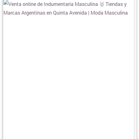
BLANQUERIA
CARTERAS Y BOLSOS
¿DONDE COMPRAR CELULARES ONLINE?
COLCHONES Y SOMMIERS
COMIDAS Y ALIMENTOS
COSMÉTICOS Y BELLEZA
COMPUTACION