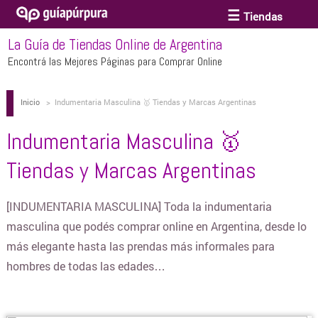
Tiendas
La Guía de Tiendas Online de Argentina
ACCESORIOS Y BIJOUTERIE
Encontrá las Mejores Páginas para Comprar Online
Inicio
>
Indumentaria Masculina 🥇 Tiendas y Marcas Argentinas
ANTEOJOS
Indumentaria Masculina 🥇
ARTE
Tiendas y Marcas Argentinas
BEBÉS Y CHICOS
[INDUMENTARIA MASCULINA] Toda la indumentaria
masculina que podés comprar online en Argentina, desde lo
más elegante hasta las prendas más informales para
BICICLETAS
hombres de todas las edades…
BIKINIS Y TRAJES DE BAÑO