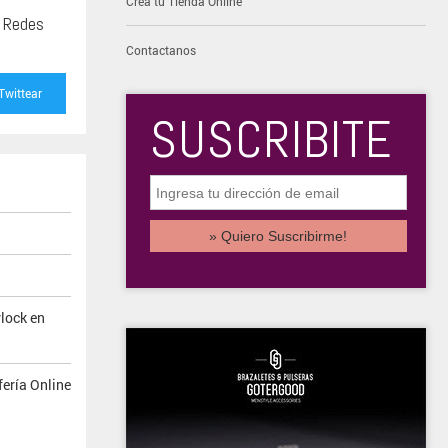
Creá tu Tienda Online
s Redes
Contactanos
Twittear
SUSCRIBITE
lock en
ería Online