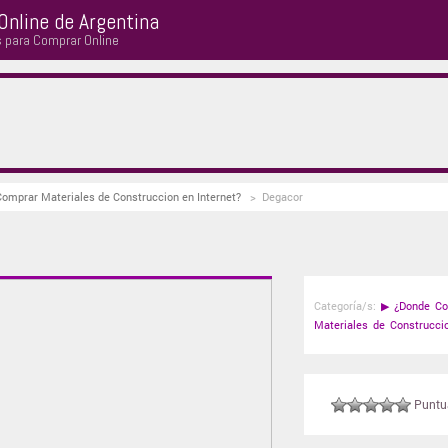
Online de Argentina
s para Comprar Online
Comprar Materiales de Construccion en Internet?
>
Degacor
Categoría/s:
▶
¿Donde Co
Materiales de Construccio
Puntuá