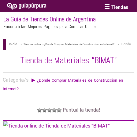
Tiendas
La Guía de Tiendas Online de Argentina
ACCESORIOS Y BIJOUTERIE
Encontrá las Mejores Páginas para Comprar Online
Inicio
>
>
Tienda
ANTEOJOS
Tiendas online > ¿Donde Comprar Materiales de Construccion en Internet?
de Materiales “BIMAT”
Tienda de Materiales “BIMAT”
ARTE
Categoría/s:
▶
¿Donde Comprar Materiales de Construccion en
BEBÉS Y CHICOS
Internet?
BICICLETAS
Puntuá la tienda!
BIKINIS Y TRAJES DE BAÑO