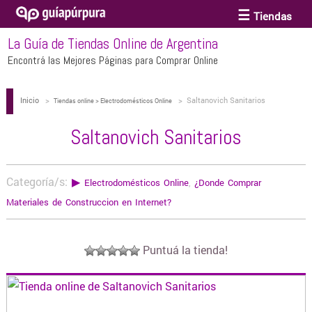
Tiendas
La Guía de Tiendas Online de Argentina
ACCESORIOS Y BIJOUTERIE
Encontrá las Mejores Páginas para Comprar Online
Inicio
>
>
Saltanovich Sanitarios
ANTEOJOS
Tiendas online > Electrodomésticos Online
Saltanovich Sanitarios
ARTE
Categoría/s:
▶
Electrodomésticos Online
,
¿Donde Comprar
BEBÉS Y CHICOS
Materiales de Construccion en Internet?
BICICLETAS
Puntuá la tienda!
BIKINIS Y TRAJES DE BAÑO