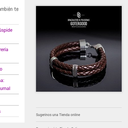
ambién te
Cúspide
ería
ro
na:
ournal
s
Sugerinos una Tienda online