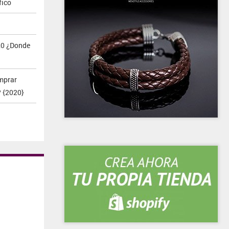
fico
20 ¿Donde
mprar
? {2020}