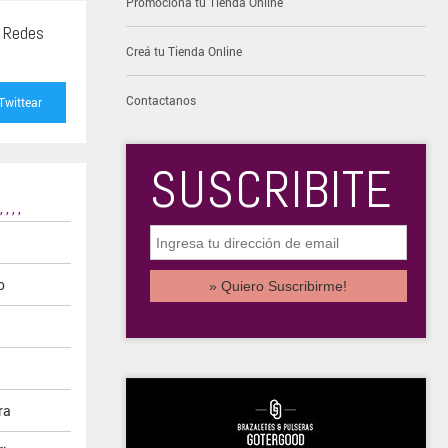
Promocioná tu Tienda Online
s Redes
Creá tu Tienda Online
Contactanos
Twittear
SUSCRIBITE
,
,
,
,
o
ra