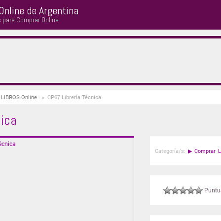
Online de Argentina
s para Comprar Online
r LIBROS Online
>
CP67 Librería Técnica
nica
Categoría/s:
▶
Comprar L
Puntuá