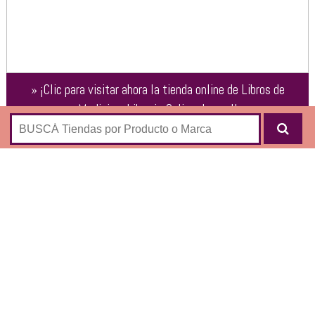
»
¡Clic para visitar ahora la tienda online de
Libros de
Medicina: Libreria Online Journal
!
Librería online especializa en libros para profesionales de la
salud:
ADOLESCENCIA
ANATOMÍA-HISTOLOGÍA
ANDROLOGÍA
ANESTESIOLOGÍA
BIOÉTICA
BIOQUÍMICA