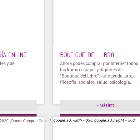
RÍA ONLINE
BOUTIQUE DEL LIBRO
les y de
Ahora podés comprar por Internet todos
los libros en papel y digitales de
"Boutique del Libro": autoayuda, arte,
filosofía, sociales, salud, psicología,
entre otros temas...
o
» Más info
ienda
» Visitar tienda
google_ad_width = 336; google_ad_height = 560;