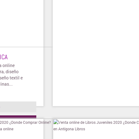
ICA
a online
ra, diseño
seño textil e
inas...
o
ienda