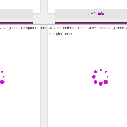
o
» Más info
ienda
» Visitar tienda