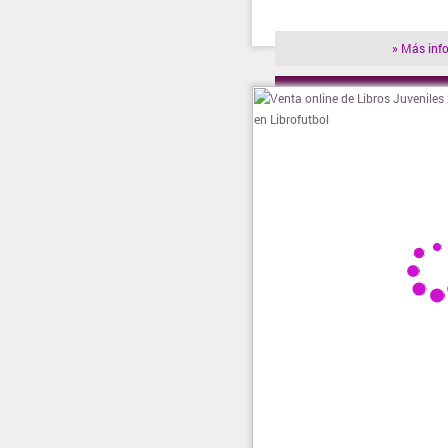
» Más inf
» Visitar t