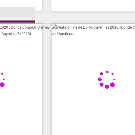
o
ienda