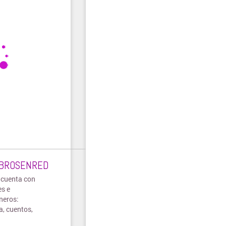
LIBROSENRED
 cuenta con
es e
neros:
a, cuentos,
e otros