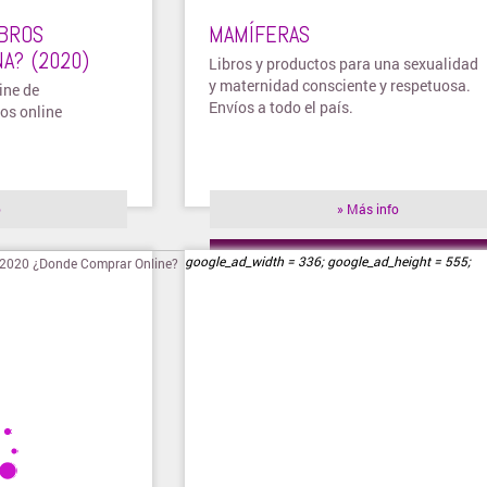
BROS
MAMÍFERAS
A? (2020)
Libros y productos para una sexualidad
y maternidad consciente y respetuosa.
ine de
Envíos a todo el país.
os online
o
» Más info
» Visitar tienda
google_ad_width = 336; google_ad_height = 555;