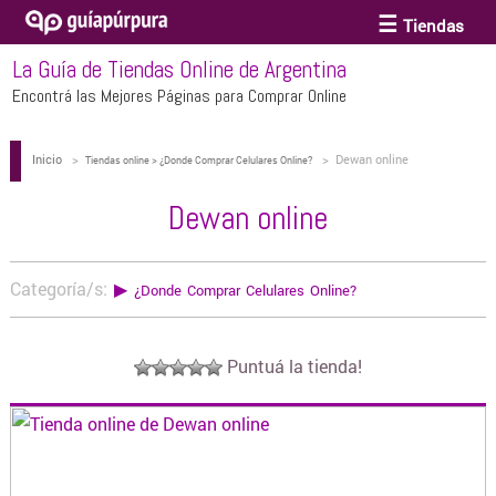
Tiendas
La Guía de Tiendas Online de Argentina
ACCESORIOS Y BIJOUTERIE
Encontrá las Mejores Páginas para Comprar Online
Inicio
>
>
Dewan online
ANTEOJOS
Tiendas online > ¿Donde Comprar Celulares Online?
Dewan online
ARTE
Categoría/s:
▶
¿Donde Comprar Celulares Online?
BEBÉS Y CHICOS
Puntuá la tienda!
BICICLETAS
BIKINIS Y TRAJES DE BAÑO