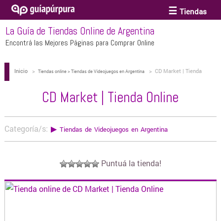
Tiendas
La Guía de Tiendas Online de Argentina
ACCESORIOS Y BIJOUTERIE
Encontrá las Mejores Páginas para Comprar Online
Inicio
>
>
CD Market | Tienda
ANTEOJOS
Tiendas online > Tiendas de Videojuegos en Argentina
Online
CD Market | Tienda Online
ARTE
Categoría/s:
▶
Tiendas de Videojuegos en Argentina
BEBÉS Y CHICOS
Puntuá la tienda!
BICICLETAS
BIKINIS Y TRAJES DE BAÑO