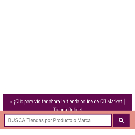
»
¡Clic para visitar ahora la tienda online de
CD Market |
Tienda Online
!
Venta online de consolas y videojuegos originales. Software
original. Hardware. PC y Playstation 2