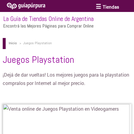
Tiendas
La Guía de Tiendas Online de Argentina
ACCESORIOS Y BIJOUTERIE
Encontrá las Mejores Páginas para Comprar Online
Inicio
>
Juegos Playstation
ANTEOJOS
Juegos Playstation
ARTE
¡Dejá de dar vueltas! Los mejores juegos para la playstation
compralos por Internet al mejor precio.
BEBÉS Y CHICOS
BICICLETAS
BIKINIS Y TRAJES DE BAÑO