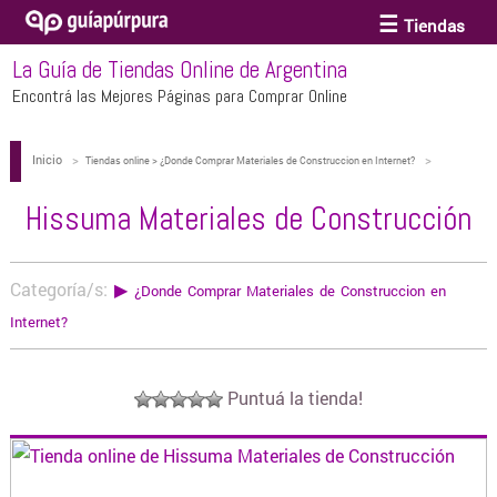
Tiendas
La Guía de Tiendas Online de Argentina
ACCESORIOS Y BIJOUTERIE
Encontrá las Mejores Páginas para Comprar Online
Inicio
>
>
ANTEOJOS
Tiendas online > ¿Donde Comprar Materiales de Construccion en Internet?
Hissuma Materiales de Construcción
Hissuma Materiales de Construcción
ARTE
Categoría/s:
▶
¿Donde Comprar Materiales de Construccion en
BEBÉS Y CHICOS
Internet?
BICICLETAS
Puntuá la tienda!
BIKINIS Y TRAJES DE BAÑO