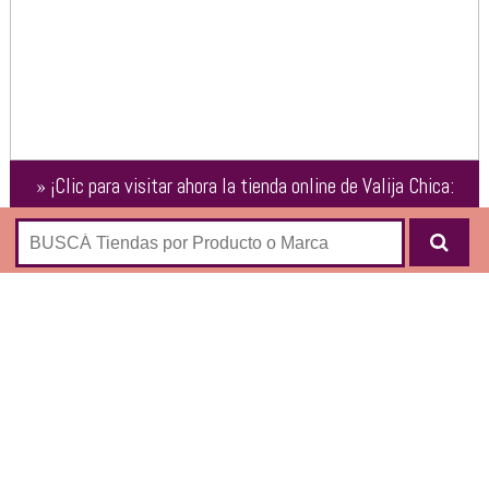
»
¡Clic para visitar ahora la tienda online de
Valija Chica:
Regalar Experiencias
!
Tienda online donde podés comprar por Internet un regalo
muy original: una experiencia… donde lo que regalás es
la posibilidad de elegir y disfrutar de una experiencia
inolvidable:
relax & bienestar
aventura
escapadas