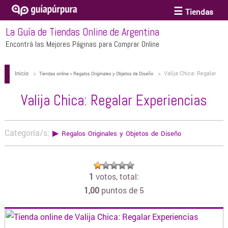
Tiendas
La Guía de Tiendas Online de Argentina
ACCESORIOS Y BIJOUTERIE
Encontrá las Mejores Páginas para Comprar Online
Inicio
>
>
Valija Chica: Regalar
ANTEOJOS
Tiendas online > Regalos Originales y Objetos de Diseño
Experiencias
Valija Chica: Regalar Experiencias
ARTE
Categoría/s:
▶
Regalos Originales y Objetos de Diseño
BEBÉS Y CHICOS
1
votos, total:
BICICLETAS
1,00
puntos de 5
BIKINIS Y TRAJES DE BAÑO