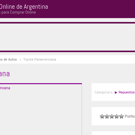
Online de Argentina
s para Comprar Online
os de Autos
>
Toyota Panamericana
ana
Categoría/s:
▶
Repuestos
Puntuá