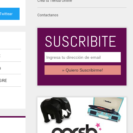
Creá tu Tienda Online
Twittear
Contactanos
SUSCRIBITE
t
s
IGRE