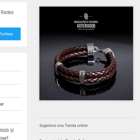
s Redes
Twittear
be
Sugerinos una Tienda online
2020 🥇
ine?