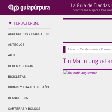
La Guía de Tiendas 
Encontrá las Mejores Página
▼ TIENDAS ONLINE
ACCESORIOS Y BIJOUTERIE
ANTEOJOS
Inicio
>
Tiendas online > Comerci
ARTE
Tio Mario Juguete
BEBÉS Y CHICOS
BICICLETAS
BIKINIS Y TRAJES DE BAÑO
BLANQUERIA
CARTERAS Y BOLSOS