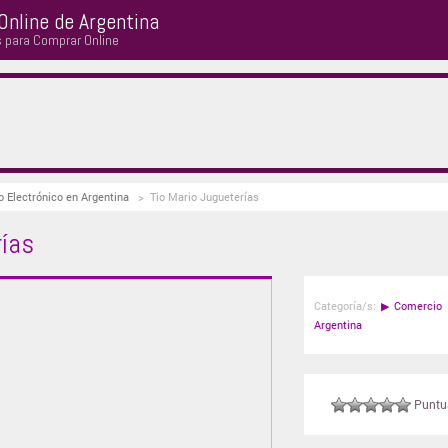
Online de Argentina
s para Comprar Online
o Electrónico en Argentina
>
Tio Mario Jugueterías
rías
Categoría/s:
▶
Comercio 
Argentina
Puntuá