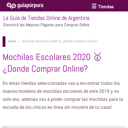
Tiendas
La Guía de Tiendas Online de Argentina
ACCESORIOS Y BIJOUTERIE
Encontrá las Mejores Páginas para Comprar Online
Inicio
>
Mochilas Escolares 2020 🥇 ¿Donde Comprar Online?
ANTEOJOS
Mochilas Escolares 2020 🥇
ARTE
¿Donde Comprar Online?
BEBÉS Y CHICOS
En estas tiendas seleccionadas vas a encontrar todos los
nuevos modelos de mochilas escolares de este 2019 y no
solo eso, además vas a poder comprar las mochilas para la
BICICLETAS
escuela de los chicos en línea sin moverte de tu casa!
BIKINIS Y TRAJES DE BAÑO