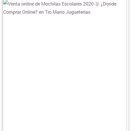
BLANQUERIA
CARTERAS Y BOLSOS
¿DONDE COMPRAR CELULARES ONLINE?
COLCHONES Y SOMMIERS
COMIDAS Y ALIMENTOS
COSMÉTICOS Y BELLEZA
COMPUTACION