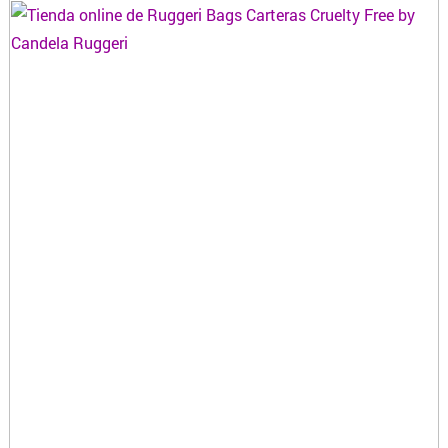
BLANQUERIA
CARTERAS Y BOLSOS
¿DONDE COMPRAR CELULARES ONLINE?
COLCHONES Y SOMMIERS
COMIDAS Y ALIMENTOS
COSMÉTICOS Y BELLEZA
COMPUTACION