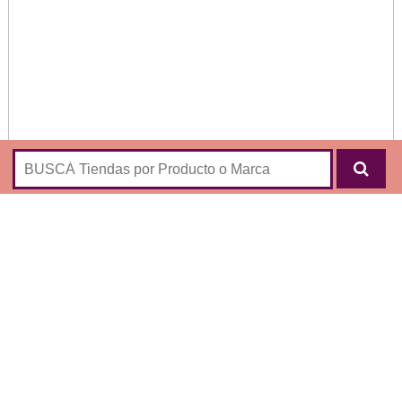
»
¡Clic para visitar ahora la tienda online de
Ruggeri
Bags Carteras Cruelty Free by Candela Ruggeri
!
Marca de carteras cruelty free creada por Candela Ruggeri
junto con sus hermanas Federica y Daiana:
Bolsos
Bandoleras
Sobres
Mochilas