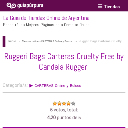
Tiendas
La Guía de Tiendas Online de Argentina
ACCESORIOS Y BIJOUTERIE
Encontrá las Mejores Páginas para Comprar Online
Inicio
>
>
Ruggeri Bags Carteras Cruelty
ANTEOJOS
Tiendas online > CARTERAS Online y Bolsos
Free by Candela Ruggeri
Ruggeri Bags Carteras Cruelty Free by
ARTE
Candela Ruggeri
BEBÉS Y CHICOS
Categoría/s:
▶
CARTERAS Online y Bolsos
BICICLETAS
5
votos, total:
4,20
puntos de 5
BIKINIS Y TRAJES DE BAÑO