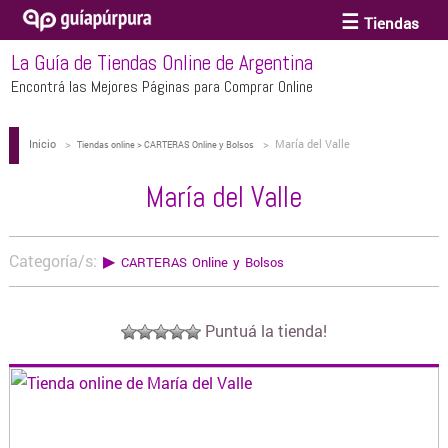
Tiendas
La Guía de Tiendas Online de Argentina
ACCESORIOS Y BIJOUTERIE
Encontrá las Mejores Páginas para Comprar Online
Inicio
>
>
María del Valle
ANTEOJOS
Tiendas online > CARTERAS Online y Bolsos
María del Valle
ARTE
Categoría/s:
▶
CARTERAS Online y Bolsos
BEBÉS Y CHICOS
Puntuá la tienda!
BICICLETAS
BIKINIS Y TRAJES DE BAÑO