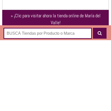
»
¡Clic para visitar ahora la tienda online de
María del
Valle
!
E-Shop de la marca argentina de carteras y accesorios de
cuero y gamuza “María del Valle”, en donde podés comprar
por internet:
Carteras bandoleras
Carteras al hombro
Sobres
Accesorios
Mochilas