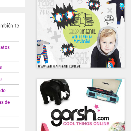
ambién te
patos
s
a
ado
as de