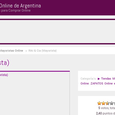
Online de Argentina
s para Comprar Online
 Mayoristas Online
>
Riki & Cia (Mayorista)
sta)
Categoría/s:
▶
Tiendas M
Online
,
ZAPATOS Online e
5
votos, tota
2,40
puntos d