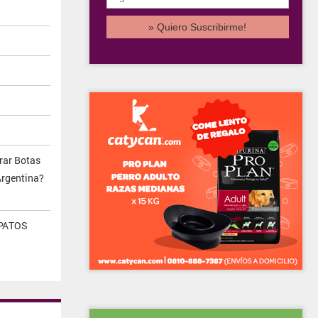
ar Botas
Argentina?
APATOS