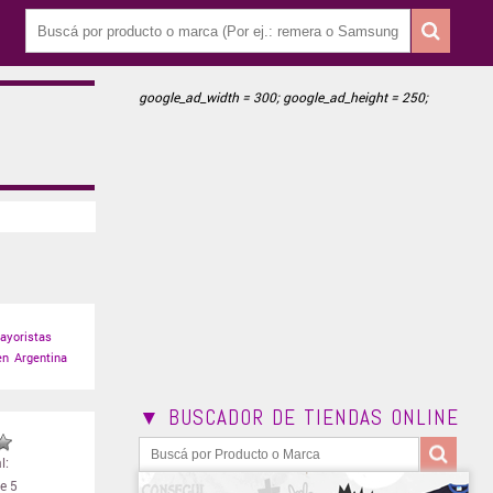
google_ad_width = 300; google_ad_height = 250;
ayoristas
n Argentina
▼ BUSCADOR DE TIENDAS ONLINE
l:
e 5