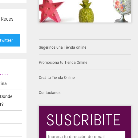
s Redes
Twittear
Sugerinos una Tienda online
Promocioná tu Tienda Online
,
,
,
,
,
Creá tu Tienda Online
tina
Contactanos
¿Donde
r?
SUSCRIBITE