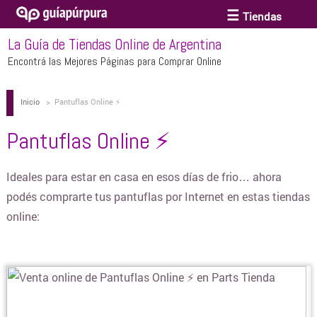
Tiendas
La Guía de Tiendas Online de Argentina
ACCESORIOS Y BIJOUTERIE
Encontrá las Mejores Páginas para Comprar Online
Inicio
>
Pantuflas Online ⚡
ANTEOJOS
Pantuflas Online ⚡
ARTE
Ideales para estar en casa en esos días de frio… ahora
podés comprarte tus pantuflas por Internet en estas tiendas
BEBÉS Y CHICOS
online:
BICICLETAS
BIKINIS Y TRAJES DE BAÑO