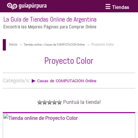
Tiendas
La Guía de Tiendas Online de Argentina
ACCESORIOS Y BIJOUTERIE
Encontrá las Mejores Páginas para Comprar Online
Inicio
>
>
Proyecto Color
ANTEOJOS
Tiendas online > Casas de COMPUTACION Online
Proyecto Color
ARTE
Categoría/s:
▶
Casas de COMPUTACION Online
BEBÉS Y CHICOS
Puntuá la tienda!
BICICLETAS
BIKINIS Y TRAJES DE BAÑO