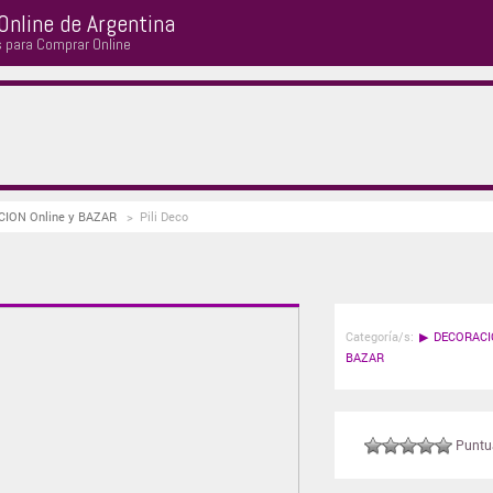
Online de Argentina
s para Comprar Online
ACION Online y BAZAR
>
Pili Deco
Categoría/s:
▶
DECORACI
BAZAR
Puntuá