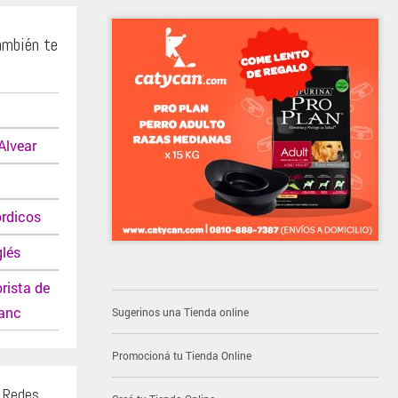
ambién te
Alvear
rdicos
glés
rista de
lanc
Sugerinos una Tienda online
Promocioná tu Tienda Online
s Redes