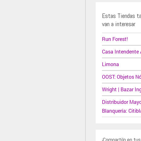
Estas Tiendas t
van a interesar
Run Forest!
Casa Intendente 
Limona
OOST: Objetos Nó
Wright | Bazar In
Distribuidor Mayo
Blanquería: Citib
¡Compartilo en tu