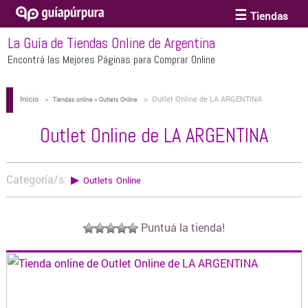
Tiendas
La Guía de Tiendas Online de Argentina
ACCESORIOS Y BIJOUTERIE
Encontrá las Mejores Páginas para Comprar Online
Inicio
>
>
Outlet Online de LA ARGENTINA
ANTEOJOS
Tiendas online > Outlets Online
Outlet Online de LA ARGENTINA
ARTE
Categoría/s:
▶
Outlets Online
BEBÉS Y CHICOS
Puntuá la tienda!
BICICLETAS
BIKINIS Y TRAJES DE BAÑO