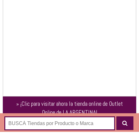
»
¡Clic para visitar ahora la tienda online de
Outlet
Online de LA ARGENTINA
!
35% OFF en prendas de temporadas anteriores de la marca
de moda masculina LA ARGENTINA: