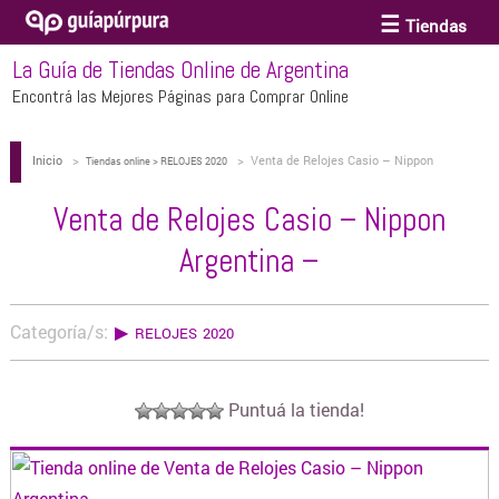
Tiendas
La Guía de Tiendas Online de Argentina
ACCESORIOS Y BIJOUTERIE
Encontrá las Mejores Páginas para Comprar Online
Inicio
>
>
Venta de Relojes Casio – Nippon
ANTEOJOS
Tiendas online > RELOJES 2020
Argentina –
Venta de Relojes Casio – Nippon
ARTE
Argentina –
BEBÉS Y CHICOS
Categoría/s:
▶
RELOJES 2020
BICICLETAS
Puntuá la tienda!
BIKINIS Y TRAJES DE BAÑO