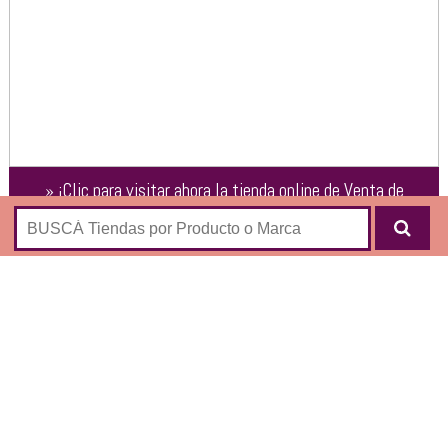
»
¡Clic para visitar ahora la tienda online de
Venta de
Relojes Casio – Nippon Argentina –
!
Tienda especializada en relojes de la marca CASIO:
HOMBRE
MUJER
AIRE LIBRE
G-SHOCK
EDIFICE