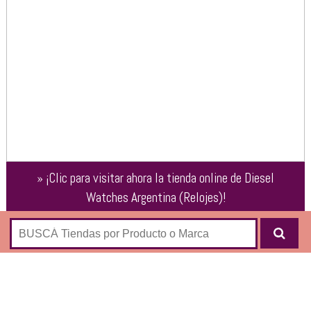
»
¡Clic para visitar ahora la tienda online de
Diesel
Watches Argentina (Relojes)
!
E-Shop de Relojes de la marca Diesel:
Acero
Analógico
Caucho