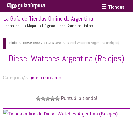
Tiendas
La Guía de Tiendas Online de Argentina
ACCESORIOS Y BIJOUTERIE
Encontrá las Mejores Páginas para Comprar Online
Inicio
>
>
Diesel Watches Argentina (Relojes)
ANTEOJOS
Tiendas online > RELOJES 2020
Diesel Watches Argentina (Relojes)
ARTE
Categoría/s:
▶
RELOJES 2020
BEBÉS Y CHICOS
Puntuá la tienda!
BICICLETAS
BIKINIS Y TRAJES DE BAÑO