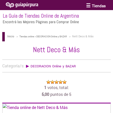
Tiendas
La Guía de Tiendas Online de Argentina
ACCESORIOS Y BIJOUTERIE
Encontrá las Mejores Páginas para Comprar Online
Inicio
>
>
Nett Deco & Más
ANTEOJOS
Tiendas online > DECORACION Online y BAZAR
Nett Deco & Más
ARTE
Categoría/s:
▶
DECORACION Online y BAZAR
BEBÉS Y CHICOS
1
votos, total:
BICICLETAS
5,00
puntos de 5
BIKINIS Y TRAJES DE BAÑO