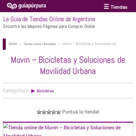
Tiendas
La Guía de Tiendas Online de Argentina
ACCESORIOS Y BIJOUTERIE
Encontrá las Mejores Páginas para Comprar Online
Inicio
>
>
Muvin – Bicicletas y Soluciones de
ANTEOJOS
Tiendas online > Bicicletas
Movilidad Urbana
Muvin – Bicicletas y Soluciones de
ARTE
Movilidad Urbana
BEBÉS Y CHICOS
Categoría/s:
▶
Bicicletas
BICICLETAS
Puntuá la tienda!
BIKINIS Y TRAJES DE BAÑO