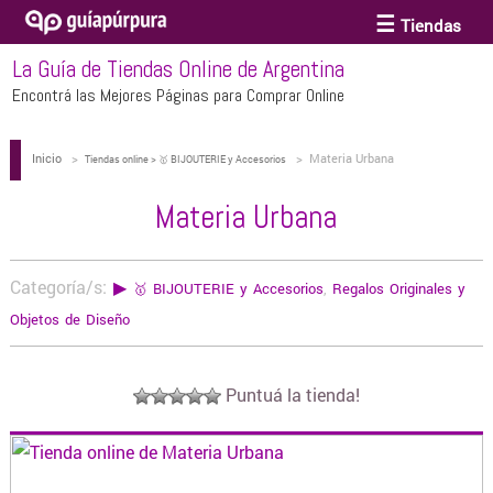
Tiendas
La Guía de Tiendas Online de Argentina
ACCESORIOS Y BIJOUTERIE
Encontrá las Mejores Páginas para Comprar Online
Inicio
>
>
Materia Urbana
ANTEOJOS
Tiendas online > 🥇 BIJOUTERIE y Accesorios
Materia Urbana
ARTE
Categoría/s:
▶
🥇 BIJOUTERIE y Accesorios
,
Regalos Originales y
BEBÉS Y CHICOS
Objetos de Diseño
BICICLETAS
Puntuá la tienda!
BIKINIS Y TRAJES DE BAÑO