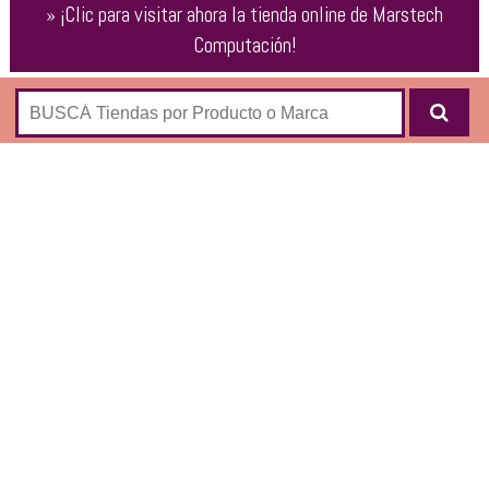
»
¡Clic para visitar ahora la tienda online de
Marstech
Computación
!
Tienda de artículos de computación e insumos
informáticos:
Accesorios
Almacenamiento
Camaras y Filmadoras
Conectividad
Electronica
Estabilizadores Y Ups
GPS
Impresoras
Insumos
Monitores y Proyectores