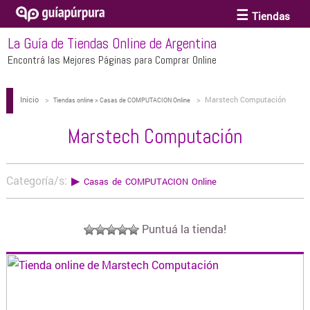
Tiendas
La Guía de Tiendas Online de Argentina
ACCESORIOS Y BIJOUTERIE
Encontrá las Mejores Páginas para Comprar Online
Inicio
>
>
Marstech Computación
ANTEOJOS
Tiendas online > Casas de COMPUTACION Online
Marstech Computación
ARTE
Categoría/s:
▶
Casas de COMPUTACION Online
BEBÉS Y CHICOS
Puntuá la tienda!
BICICLETAS
BIKINIS Y TRAJES DE BAÑO