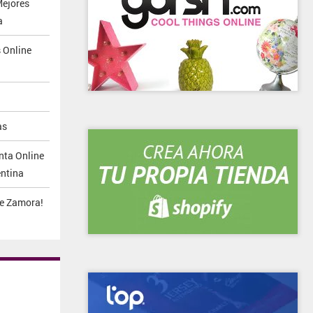
ejores
a
 Online
as
nta Online
entina
de Zamora!