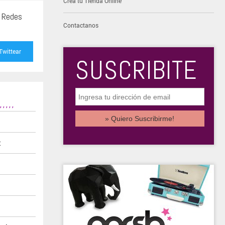
Creá tu Tienda Online
s Redes
Contactanos
Twittear
SUSCRIBITE
,
,
,
,
,
t