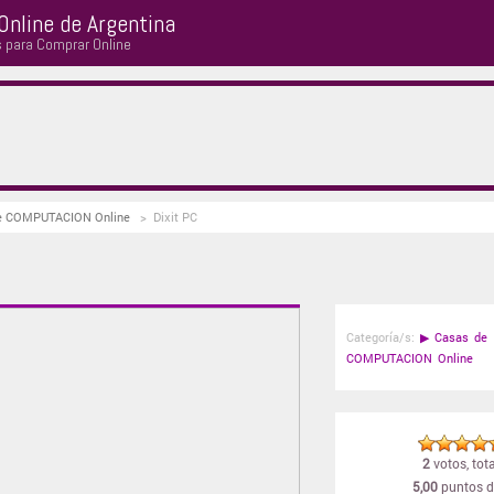
Online de Argentina
s para Comprar Online
 de COMPUTACION Online
>
Dixit PC
Categoría/s:
▶
Casas de
COMPUTACION Online
2
votos, tota
5,00
puntos d