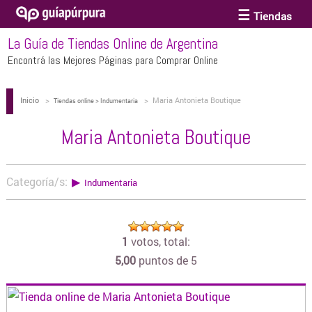
Tiendas
La Guía de Tiendas Online de Argentina
ACCESORIOS Y BIJOUTERIE
Encontrá las Mejores Páginas para Comprar Online
Inicio
>
>
Maria Antonieta Boutique
ANTEOJOS
Tiendas online > Indumentaria
Maria Antonieta Boutique
ARTE
Categoría/s:
▶
Indumentaria
BEBÉS Y CHICOS
1
votos, total:
BICICLETAS
5,00
puntos de 5
BIKINIS Y TRAJES DE BAÑO