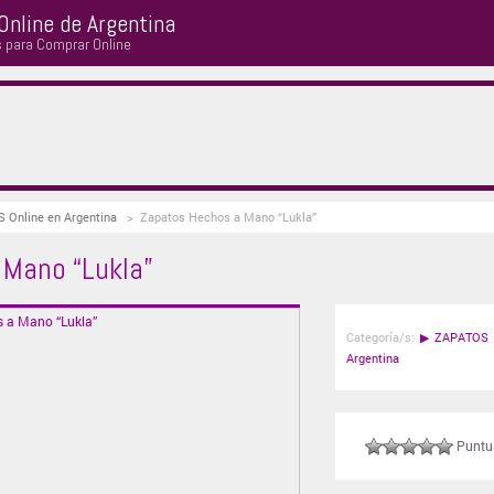
Online de Argentina
s para Comprar Online
 Online en Argentina
>
Zapatos Hechos a Mano “Lukla”
 Mano “Lukla”
Categoría/s:
▶
ZAPATOS 
Argentina
Puntuá