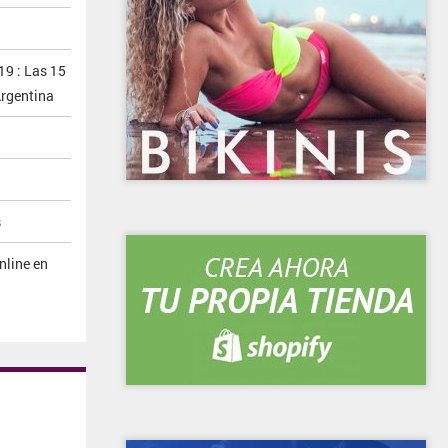
19 : Las 15
rgentina
s
nline en