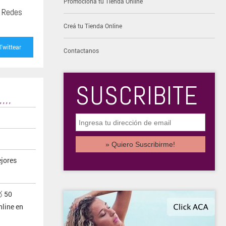
Promocioná tu Tienda Online
s Redes
Creá tu Tienda Online
Twittear
Contactanos
SUSCRIBITE
,
,
,
,
ejores
 50
line en