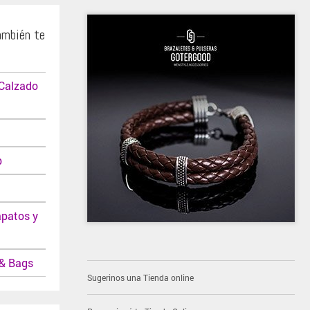
ambién te
 Calzado
p
apatos y
 & Bags
Sugerinos una Tienda online