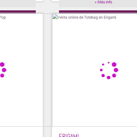
o
» Más info
ienda
» Visitar tienda
ERIGAMI