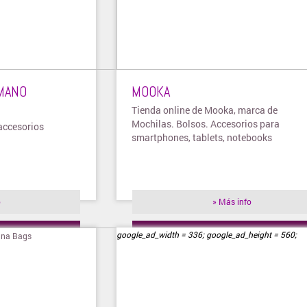
MANO
MOOKA
Tienda online de Mooka, marca de
Mochilas. Bolsos. Accesorios para
accesorios
smartphones, tablets, notebooks
o
» Más info
ienda
» Visitar tienda
google_ad_width = 336; google_ad_height = 560;