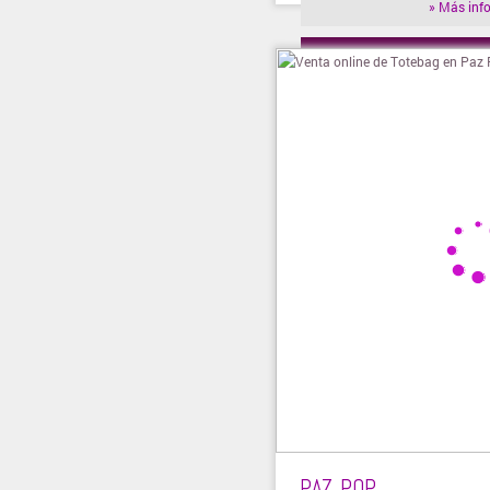
» Más inf
» Visitar t
PAZ POP