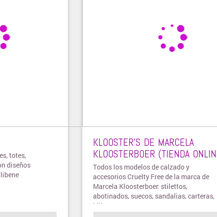
KLOOSTER’S DE MARCELA
KLOOSTERBOER (TIENDA ONLIN
s, totes,
on diseños
Todos los modelos de calzado y
alibene
accesorios Cruelty Free de la marca de
Marcela Kloosterboer: stilettos,
abotinados, suecos, sandalias, carteras,
billeteras, Tote Bags, y otros.