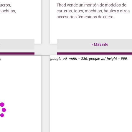
ueros,
Thod vende un montón de modelos de
mochilas,
carteras, totes, mochilas, baules y otros
accesorios femeninos de cuero.
o
» Más info
ienda
» Visitar tienda
google_ad_width = 336; google_ad_height = 555;