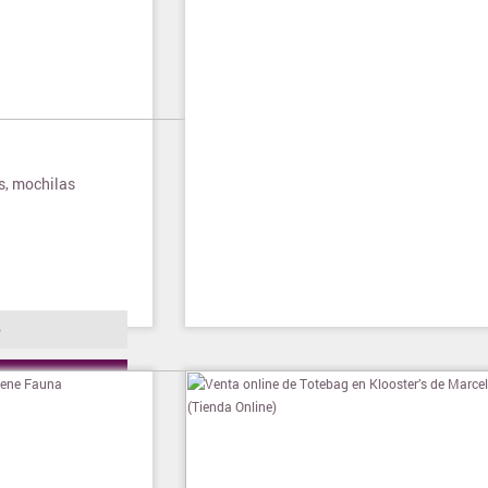
os, mochilas
o
ienda