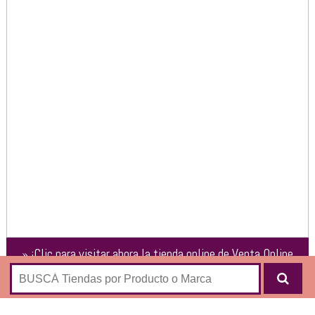
»
¡Clic para visitar ahora la tienda online de
Venta Online
de Maderas: La Viruta
!
Tienda online de productos de fabricación propia derivados