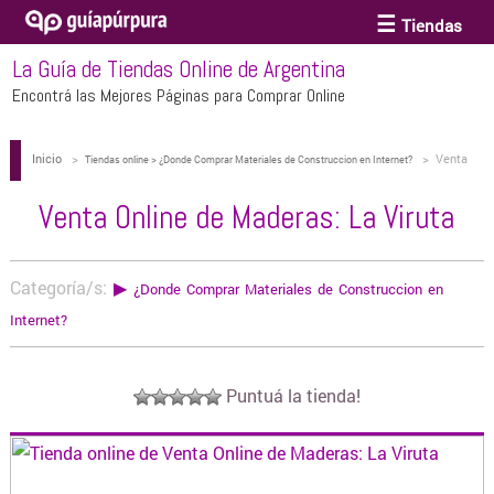
Tiendas
La Guía de Tiendas Online de Argentina
ACCESORIOS Y BIJOUTERIE
Encontrá las Mejores Páginas para Comprar Online
Inicio
>
>
Venta
ANTEOJOS
Tiendas online > ¿Donde Comprar Materiales de Construccion en Internet?
Online de Maderas: La Viruta
Venta Online de Maderas: La Viruta
ARTE
Categoría/s:
▶
¿Donde Comprar Materiales de Construccion en
BEBÉS Y CHICOS
Internet?
BICICLETAS
Puntuá la tienda!
BIKINIS Y TRAJES DE BAÑO