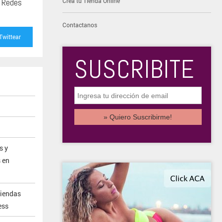
s Redes
Creá tu Tienda Online
Contactanos
Twittear
SUSCRIBITE
s y
 en
iendas
ess