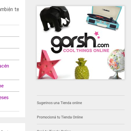
ambién te
acén
ne
eses
Sugerinos una Tienda online
Promocioná tu Tienda Online