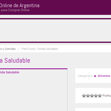
Online de Argentina
s para Comprar Online
os y Comidas
>
I Feel Good | Tienda Saludable
da Saludable
Categoría/s:
▶
Alimentos
Puntuá