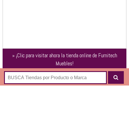
»
¡Clic para visitar ahora la tienda online de
Furnitech
Muebles
!
SILLAS OFICINA
SILLAS DE HOGAR
SILLAS GAMERS
SOFA, FUTONES, RELAX
MESAS
PLACARDS