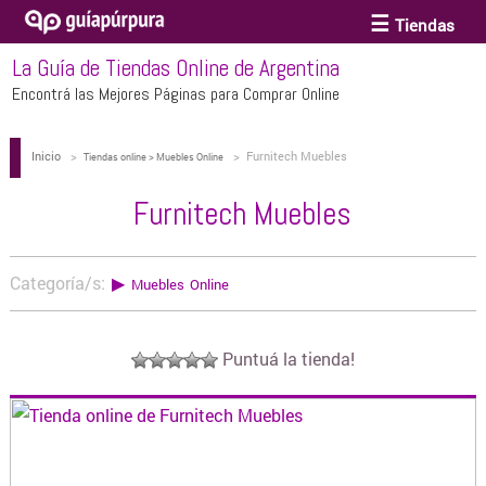
Tiendas
La Guía de Tiendas Online de Argentina
ACCESORIOS Y BIJOUTERIE
Encontrá las Mejores Páginas para Comprar Online
Inicio
>
>
Furnitech Muebles
ANTEOJOS
Tiendas online > Muebles Online
Furnitech Muebles
ARTE
Categoría/s:
▶
Muebles Online
BEBÉS Y CHICOS
Puntuá la tienda!
BICICLETAS
BIKINIS Y TRAJES DE BAÑO