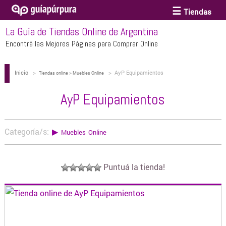
Tiendas
La Guía de Tiendas Online de Argentina
ACCESORIOS Y BIJOUTERIE
Encontrá las Mejores Páginas para Comprar Online
Inicio
>
>
AyP Equipamientos
ANTEOJOS
Tiendas online > Muebles Online
AyP Equipamientos
ARTE
Categoría/s:
▶
Muebles Online
BEBÉS Y CHICOS
Puntuá la tienda!
BICICLETAS
BIKINIS Y TRAJES DE BAÑO