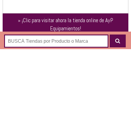
»
¡Clic para visitar ahora la tienda online de
AyP
Equipamientos
!
Equipamiento para hoteles, oficinas y locales:
Sillones
Sillas
Sillas Gamers
Mesas
Textil
Cestos
Carros
Techni Sports
Escritorios