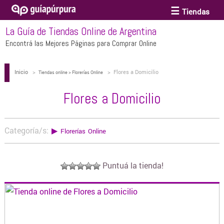
Tiendas
La Guía de Tiendas Online de Argentina
ACCESORIOS Y BIJOUTERIE
Encontrá las Mejores Páginas para Comprar Online
Inicio
>
>
Flores a Domicilio
ANTEOJOS
Tiendas online > Florerías Online
Flores a Domicilio
ARTE
Categoría/s:
▶
Florerías Online
BEBÉS Y CHICOS
Puntuá la tienda!
BICICLETAS
BIKINIS Y TRAJES DE BAÑO