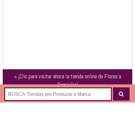
»
¡Clic para visitar ahora la tienda online de
Flores a
Domicilio
!
ROSAS
LILIUMS
ORQUIDEAS-PLANTAS
ARREGLOS EN JARRÓN