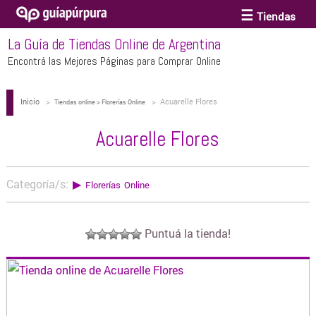
Tiendas
La Guía de Tiendas Online de Argentina
ACCESORIOS Y BIJOUTERIE
Encontrá las Mejores Páginas para Comprar Online
Inicio
>
>
Acuarelle Flores
ANTEOJOS
Tiendas online > Florerías Online
Acuarelle Flores
ARTE
Categoría/s:
▶
Florerías Online
BEBÉS Y CHICOS
Puntuá la tienda!
BICICLETAS
BIKINIS Y TRAJES DE BAÑO