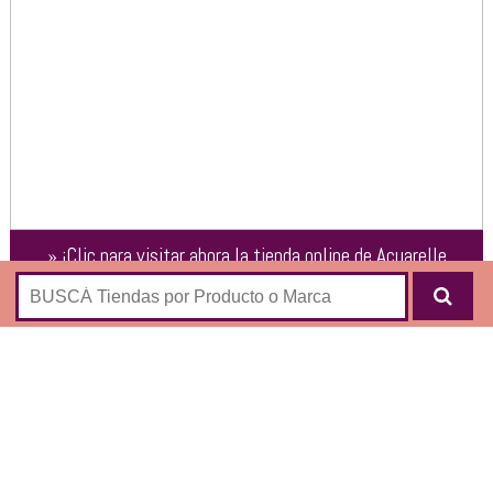
»
¡Clic para visitar ahora la tienda online de
Acuarelle
Flores
!
Ramos
Arreglos Florales
Eventos
Condolencias