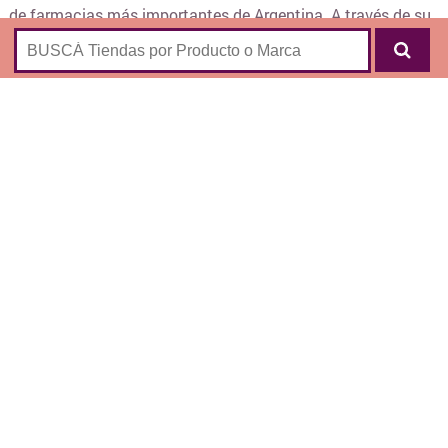
de farmacias más importantes de Argentina. A través de su
ecommerce podés comprar por Internet los siguientes
productos:
Cosmética y Belleza
Cuidado de la Piel
Perfumes y Fragancias
Cuidado Personal
Bienestar y Relax
Cuidado Capilar
Bebés y Maternidad
Entretenimiento y Electrónica
Nutrición y Deportes
Hogar
Ortopedia
Cuidado de la Salud