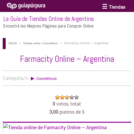
Tiendas
La Guía de Tiendas Online de Argentina
ACCESORIOS Y BIJOUTERIE
Encontrá las Mejores Páginas para Comprar Online
Inicio
>
>
Farmacity Online – Argentina
ANTEOJOS
Tiendas online > Cosméticos
Farmacity Online – Argentina
ARTE
Categoría/s:
▶
Cosméticos
BEBÉS Y CHICOS
3
votos, total:
BICICLETAS
3,00
puntos de 5
BIKINIS Y TRAJES DE BAÑO