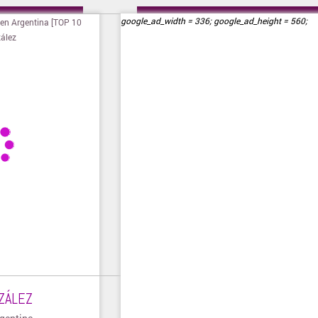
ienda
» Visitar tienda
google_ad_width = 336; google_ad_height = 560;
ZÁLEZ