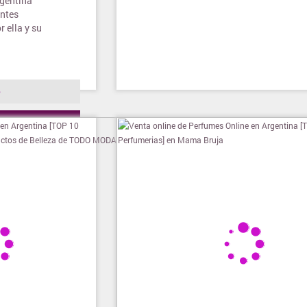
rgentina
entes
 ella y su
o
ienda