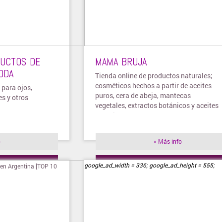
DUCTOS DE
MAMA BRUJA
ODA
Tienda online de productos naturales;
cosméticos hechos a partir de aceites
 para ojos,
puros, cera de abeja, mantecas
es y otros
vegetales, extractos botánicos y aceites
esenciales
o
» Más info
ienda
» Visitar tienda
google_ad_width = 336; google_ad_height = 555;