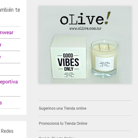
ambién te
imwear
r
r
eportiva
s
Sugerinos una Tienda online
Promocioná tu Tienda Online
s Redes