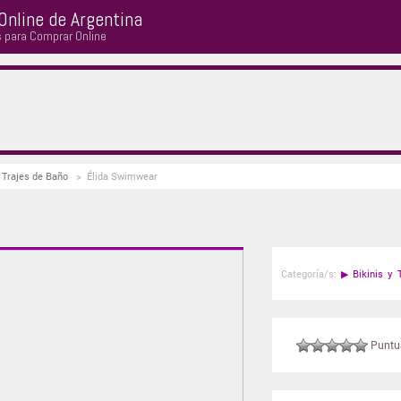
Online de Argentina
s para Comprar Online
y Trajes de Baño
>
Élida Swimwear
Categoría/s:
▶
Bikinis y 
Puntuá