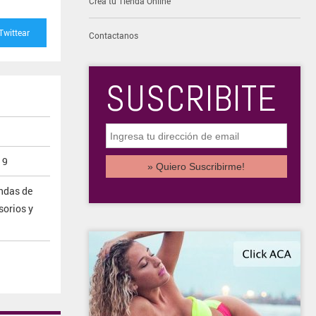
Creá tu Tienda Online
Twittear
Contactanos
SUSCRIBITE
19
ndas de
sorios y