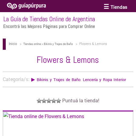
Tiendas
La Guía de Tiendas Online de Argentina
ACCESORIOS Y BIJOUTERIE
Encontrá las Mejores Páginas para Comprar Online
Inicio
>
>
Flowers & Lemons
ANTEOJOS
Tiendas online > Bikinis y Trajes de Baño
Flowers & Lemons
ARTE
Categoría/s:
▶
Bikinis y Trajes de Baño
,
Lencería y Ropa Interior
BEBÉS Y CHICOS
Puntuá la tienda!
BICICLETAS
BIKINIS Y TRAJES DE BAÑO