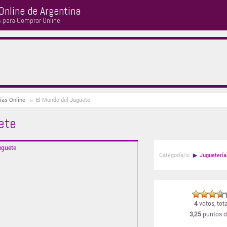
Online de Argentina
s para Comprar Online
ías Online
>
El Mundo del Juguete
ete
Categoría/s:
▶
Juguetería
4
votos, tota
3,25
puntos d