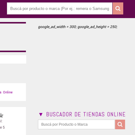
google_ad_width = 300; google_ad_height = 250;
s Online
▼ BUSCADOR DE TIENDAS ONLINE
l:
e 5