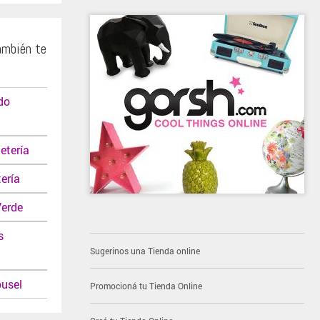
ambién te
do
etería
ería
Verde
s
Sugerinos una Tienda online
ousel
Promocioná tu Tienda Online