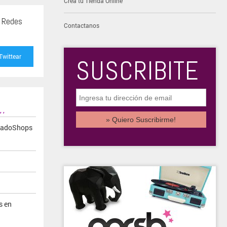
Creá tu Tienda Online
s Redes
Contactanos
Twittear
SUSCRIBITE
,
,
cadoShops
s en