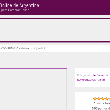
Online de Argentina
s para Comprar Online
 de COMPUTACION Online
>
Cyberlink
Categoría/s:
▶
Casas de
COMPUTACION Online
1
votos, tota
5,00
puntos d