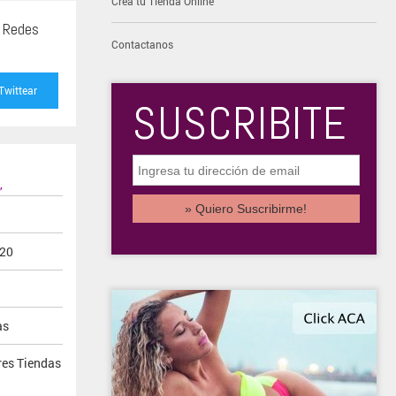
Creá tu Tienda Online
s Redes
Contactanos
Twittear
SUSCRIBITE
,
020
as
res Tiendas