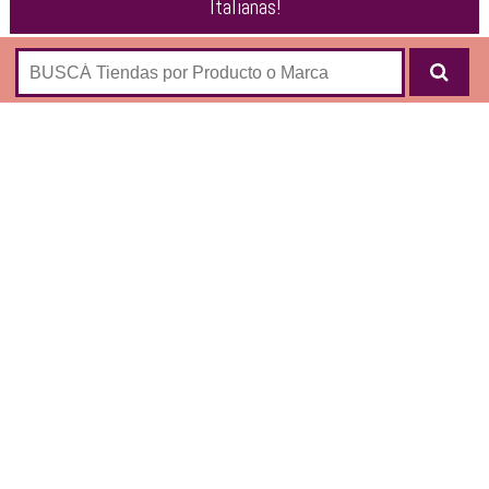
Italianas
!
Tienda online de
Carteras Italianas
, marca de carteras y
accesorios de fabricación artesanal
DE MANO
AL HOMBRO
MINI CARTERAS
BANDOLERA
SHOPPING
SOBRES
Además en Carteras Italianas podés comprar los siguientes
accesorios:
Cinturones
Llaveros