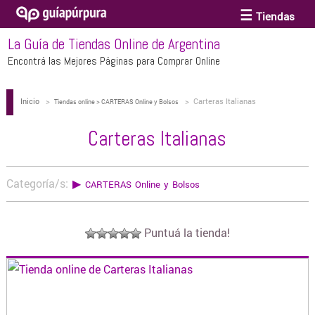
Tiendas
La Guía de Tiendas Online de Argentina
ACCESORIOS Y BIJOUTERIE
Encontrá las Mejores Páginas para Comprar Online
Inicio
>
>
Carteras Italianas
ANTEOJOS
Tiendas online > CARTERAS Online y Bolsos
Carteras Italianas
ARTE
Categoría/s:
▶
CARTERAS Online y Bolsos
BEBÉS Y CHICOS
Puntuá la tienda!
BICICLETAS
BIKINIS Y TRAJES DE BAÑO