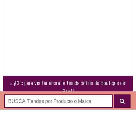
»
¡Clic para visitar ahora la tienda online de
Boutique del
Bebé
!
Shop online con los siguientes productos para bebés:
COCHES DE BEBÉ
ACCESORIOS COCHES QUINNY