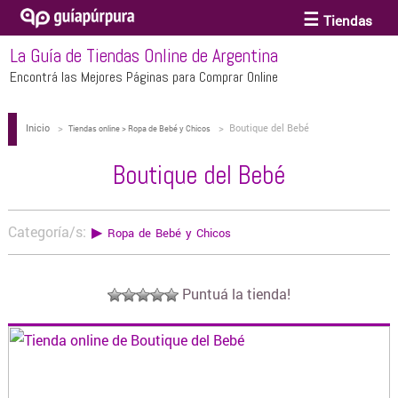
Tiendas
La Guía de Tiendas Online de Argentina
ACCESORIOS Y BIJOUTERIE
Encontrá las Mejores Páginas para Comprar Online
Inicio
>
>
Boutique del Bebé
ANTEOJOS
Tiendas online > Ropa de Bebé y Chicos
Boutique del Bebé
ARTE
Categoría/s:
▶
Ropa de Bebé y Chicos
BEBÉS Y CHICOS
Puntuá la tienda!
BICICLETAS
BIKINIS Y TRAJES DE BAÑO