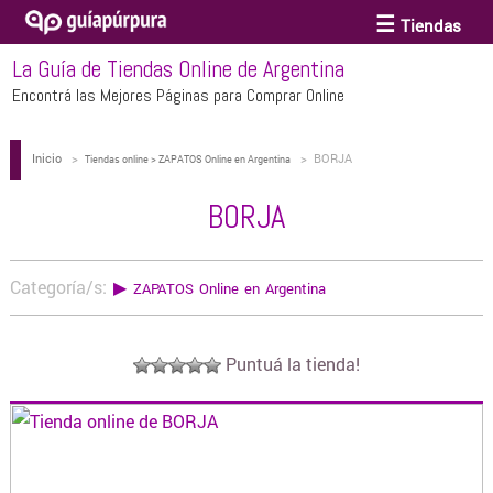
Tiendas
La Guía de Tiendas Online de Argentina
ACCESORIOS Y BIJOUTERIE
Encontrá las Mejores Páginas para Comprar Online
Inicio
>
>
BORJA
ANTEOJOS
Tiendas online > ZAPATOS Online en Argentina
BORJA
ARTE
Categoría/s:
▶
ZAPATOS Online en Argentina
BEBÉS Y CHICOS
Puntuá la tienda!
BICICLETAS
BIKINIS Y TRAJES DE BAÑO