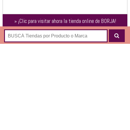
»
¡Clic para visitar ahora la tienda online de
BORJA
!
Suecos
Sandalias
Texanas
Zapatillas
Botas
Borcegos
CLIC PARA VISITAR
ESTA TIENDA ONLINE
➜
https://www.borja.com.ar/