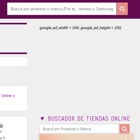
google_ad_width = 300; google_ad_height = 250;
Online y
▼ BUSCADOR DE TIENDAS ONLINE
l:
e 5