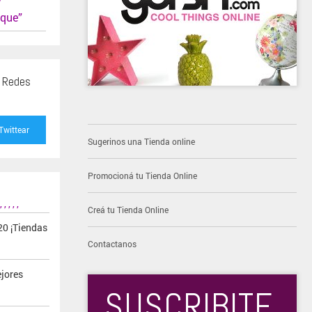
oque”
s Redes
Twittear
Sugerinos una Tienda online
Promocioná tu Tienda Online
,
,
,
,
,
Creá tu Tienda Online
20 ¡Tiendas
Contactanos
ejores
SUSCRIBITE