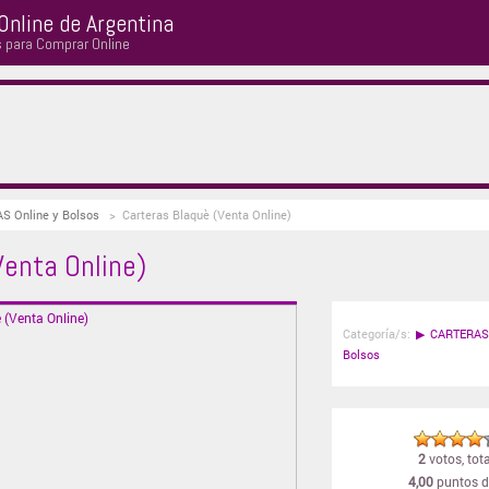
Online de Argentina
s para Comprar Online
AS Online y Bolsos
>
Carteras Blaquè (Venta Online)
Venta Online)
Categoría/s:
▶
CARTERAS 
Bolsos
2
votos, tota
4,00
puntos d