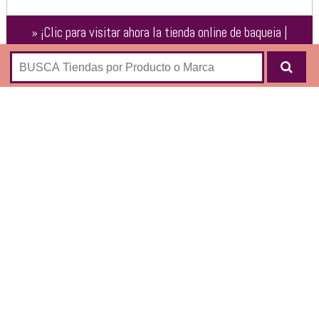
»
¡Clic para visitar ahora la tienda online de
baqueia |
Indumentaria Masculina
!
Tienda de moda masculina:
SWEATERS
CARDIGANS
REMERAS
TOPS
CLIC PARA VISITAR
ESTA TIENDA ONLINE
➜
https://www.baqueia.com.ar/