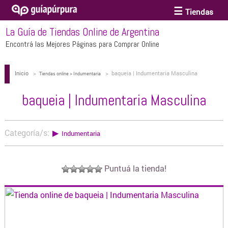
Tiendas
La Guía de Tiendas Online de Argentina
ACCESORIOS Y BIJOUTERIE
Encontrá las Mejores Páginas para Comprar Online
Inicio
>
>
baqueia | Indumentaria Masculina
ANTEOJOS
Tiendas online > Indumentaria
baqueia | Indumentaria Masculina
ARTE
Categoría/s:
▶
Indumentaria
BEBÉS Y CHICOS
Puntuá la tienda!
BICICLETAS
BIKINIS Y TRAJES DE BAÑO