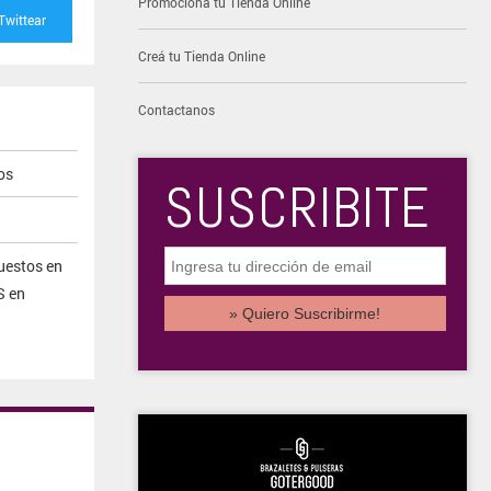
Promocioná tu Tienda Online
Twittear
Creá tu Tienda Online
Contactanos
os
SUSCRIBITE
uestos en
S en