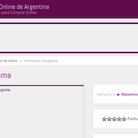
Online de Argentina
s para Comprar Online
os de Autos
>
Accesorios Duragoma
oma
Categoría/s:
▶
Repuestos
Puntuá