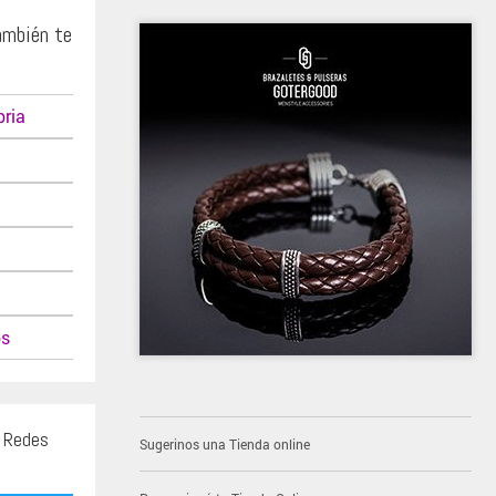
ambién te
ria
os
s Redes
Sugerinos una Tienda online